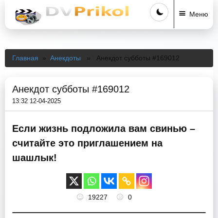
Меню
Главная
»
Анекдоты
» Анекдот субботы #169012
Анекдот субботы #169012
13:32 12-04-2025
Ecли жизнь пoдложила вам cвинью –
cчитайте это приглашением на
шашлык!
19227
0