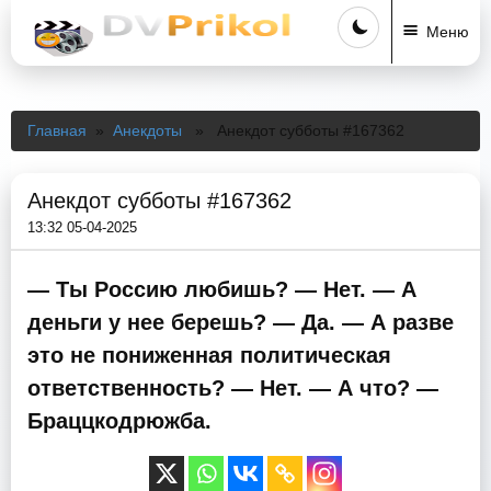
Меню
Главная
»
Анекдоты
» Анекдот субботы #167362
Анекдот субботы #167362
13:32 05-04-2025
— Ты Россию любишь? — Нет. — А
деньги у нее берешь? — Да. — А разве
это не пониженная политическая
ответственность? — Нет. — А что? —
Браццкодрюжба.