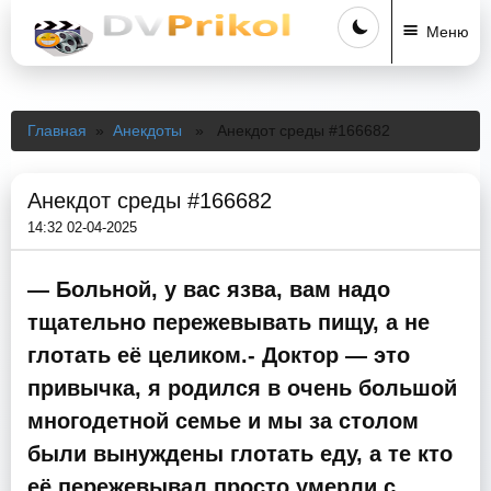
Меню
Главная
»
Анекдоты
» Анекдот среды #166682
Анекдот среды #166682
14:32 02-04-2025
— Больной, у вас язва, вам надо
тщательно пережевывать пищу, а не
глотать её целиком.- Доктор — это
привычка, я родился в очень большой
многодетной семье и мы за столом
были вынуждены глотать еду, а те кто
её пережевывал просто умерли с