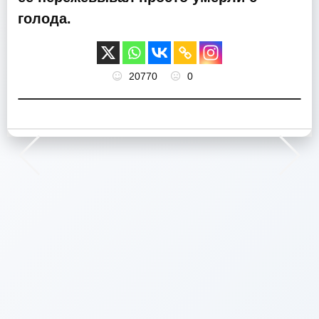
голода.
20770
0