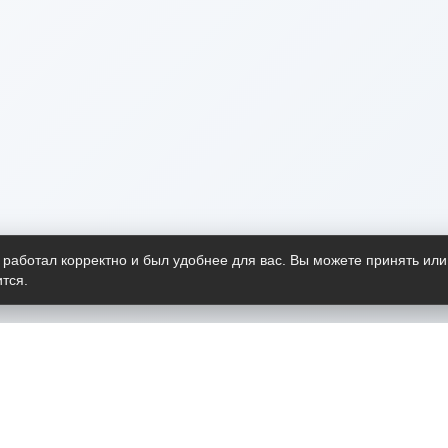
 работал корректно и был удобнее для вас. Вы можете принять или
тся.
Telegram-канал
О пр
Весь 
прило
Открыт
Проект