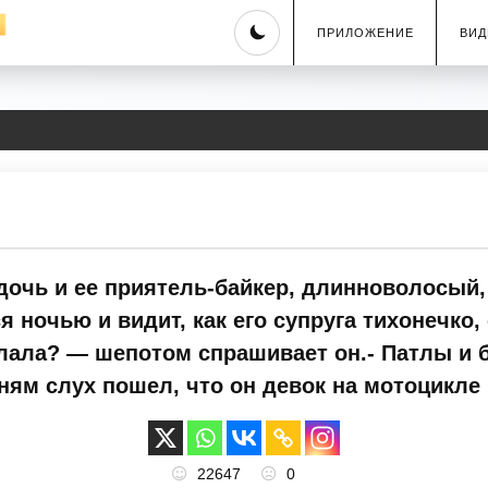
Skip
ПРИЛОЖЕНИЕ
ВИД
to
content
дочь и ее приятель-байкер, длинноволосый,
 ночью и видит, как его супруга тихонечко,
лала? — шепотом спрашивает он.- Патлы и б
ям слух пошел, что он девок на мотоцикле 
22647
0