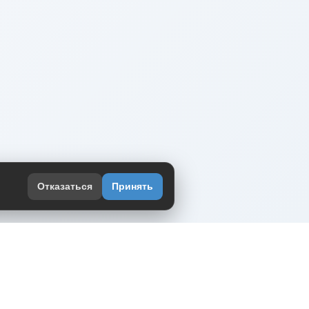
Отказаться
Принять
оекте
юмор интернета в одном месте — в
жении DVPrikol.
ь приложение
 работает на инфраструктуре Timeweb Cloud