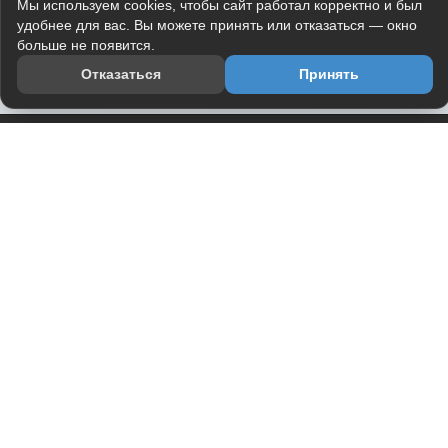
Мы используем cookies, чтобы сайт работал корректно и был
удобнее для вас. Вы можете принять или отказаться — окно
больше не появится.
Отказаться
Принять
Приложение
Telegram-канал
О проекте
Весь юмор интернета в одном месте — в приложении
DVPrikol.
Открыть приложение
Проект работает на инфраструктуре Timeweb Cloud