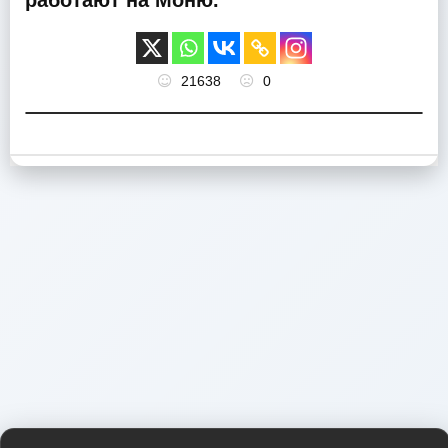
работают на Моню.
21638
0