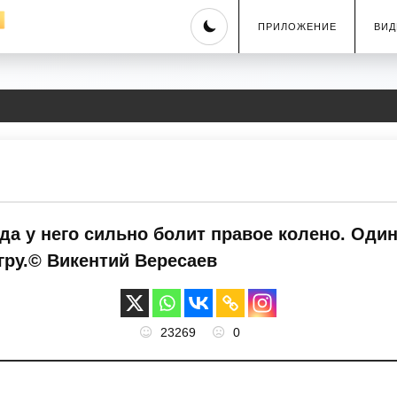
Skip
ПРИЛОЖЕНИЕ
ВИД
to
content
ода у него сильно болит правое колено. Оди
гру.© Викентий Вересаев
23269
0