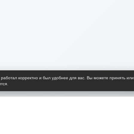
 работал корректно и был удобнее для вас. Вы можете принять или
тся.
Telegram-канал
О пр
Весь 
прило
Открыт
Проект