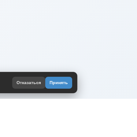
Отказаться
Принять
оекте
юмор интернета в одном месте — в
жении DVPrikol.
ь приложение
 работает на инфраструктуре Timeweb Cloud