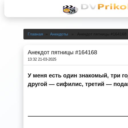
Главная
»
Анекдоты
» Анекдот пятницы #164168
Анекдот пятницы #164168
13:32 21-03-2025
У меня есть один знакомый, три г
другой — сифилис, третий — пода