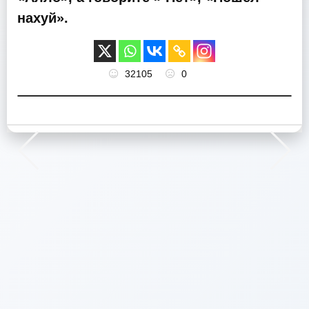
нахуй».
32105
0