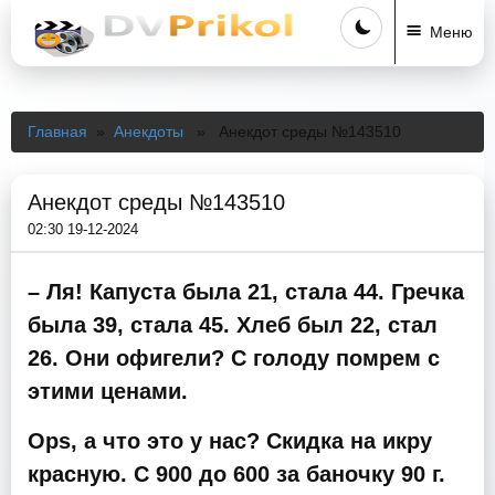
Меню
Главная
»
Анекдоты
» Анекдот среды №143510
Анекдот среды №143510
02:30 19-12-2024
– Ля! Капуста была 21, стала 44. Гречка
была 39, стала 45. Хлеб был 22, стал
26. Они офигели? С голоду помрем с
этими ценами.
Ops, а что это у нас? Скидка на икру
красную. С 900 до 600 за баночку 90 г.