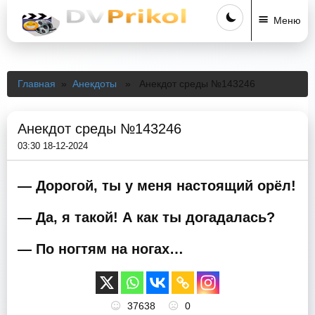
Меню
Главная
»
Анекдоты
» Анекдот среды №143246
Анекдот среды №143246
03:30 18-12-2024
— Дорогой, ты у меня настоящий орёл!
— Да, я такой! А как ты догадалась?
— По ногтям на ногах…
37638
0