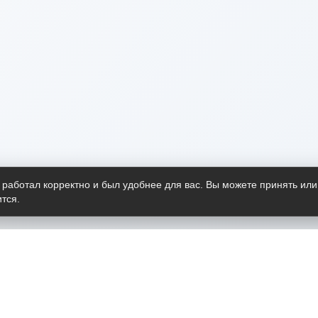
 работал корректно и был удобнее для вас. Вы можете принять или
тся.
Telegram-канал
О пр
Весь 
прило
Открыт
Проект