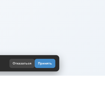
Отказаться
Принять
оекте
юмор интернета в одном месте — в
жении DVPrikol.
ь приложение
 работает на инфраструктуре Timeweb Cloud