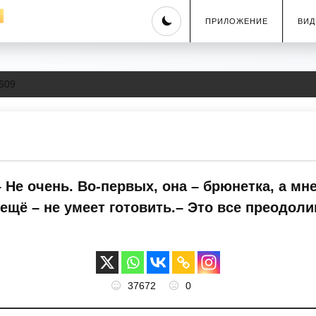
Skip
ПРИЛОЖЕНИЕ
ВИД
to
content
609
– Не очень. Во-первых, она – брюнетка, а м
 ещё – не умеет готовить.– Это все преодоли
37672
0