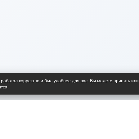
 работал корректно и был удобнее для вас. Вы можете принять или
тся.
Telegram-канал
О пр
Весь 
прило
Открыт
Проект