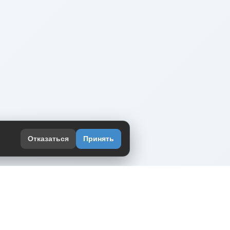
Отказаться
Принять
оекте
юмор интернета в одном месте — в
жении DVPrikol.
ь приложение
 работает на инфраструктуре Timeweb Cloud