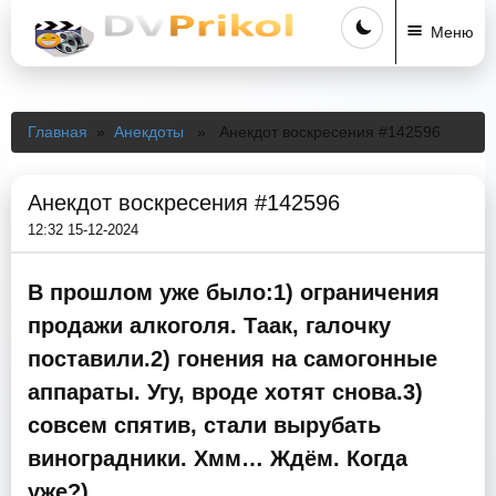
Меню
Главная
»
Анекдоты
» Анекдот воскресения #142596
Анекдот воскресения #142596
12:32 15-12-2024
В прошлом уже было:1) ограничения
продажи алкоголя. Таак, галочку
поставили.2) гонения на самогонные
аппараты. Угу, вроде хотят снова.3)
совсем спятив, стали вырубать
виноградники. Хмм… Ждём. Когда
уже?)