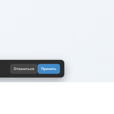
Отказаться
Принять
оекте
юмор интернета в одном месте — в
жении DVPrikol.
ь приложение
 работает на инфраструктуре Timeweb Cloud