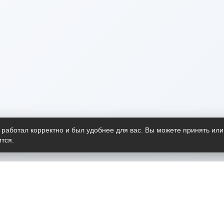
 работал корректно и был удобнее для вас. Вы можете принять или
тся.
Telegram-канал
О пр
Весь 
прило
Открыт
Проект