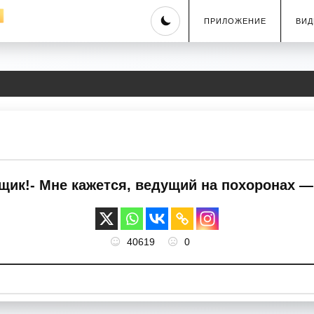
Skip
ПРИЛОЖЕНИЕ
ВИД
to
content
щик!- Мне кажется, ведущий на похоронах —
40619
0