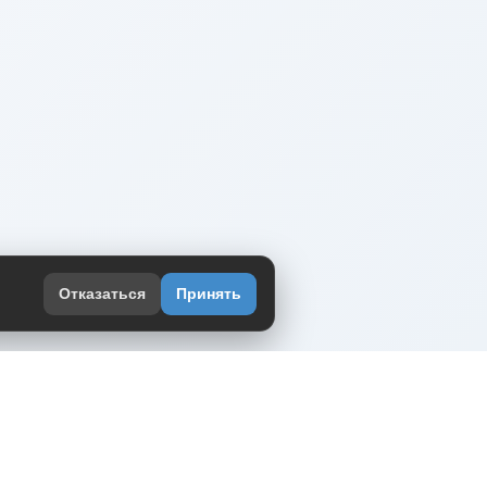
Отказаться
Принять
оекте
юмор интернета в одном месте — в
жении DVPrikol.
ь приложение
 работает на инфраструктуре Timeweb Cloud