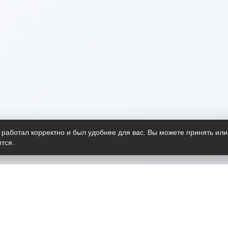
 работал корректно и был удобнее для вас. Вы можете принять или
тся.
Telegram-канал
О пр
Весь 
прило
Открыт
Проект