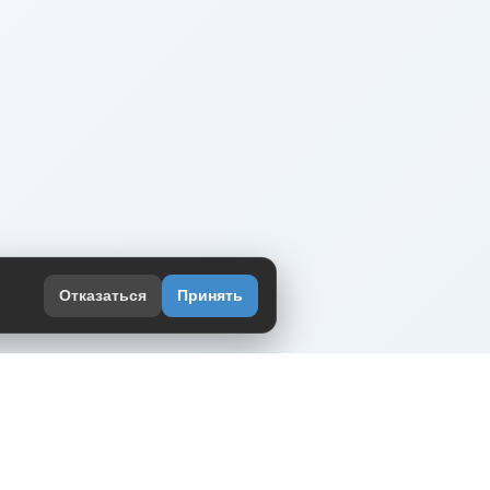
Отказаться
Принять
оекте
юмор интернета в одном месте — в
жении DVPrikol.
ь приложение
 работает на инфраструктуре Timeweb Cloud