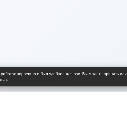
 работал корректно и был удобнее для вас. Вы можете принять или
тся.
Telegram-канал
О пр
Весь 
прило
Открыт
Проект