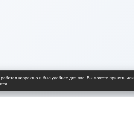
 работал корректно и был удобнее для вас. Вы можете принять или
тся.
Telegram-канал
О пр
Весь 
прило
Открыт
Проект