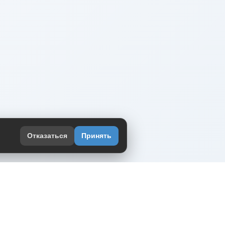
Отказаться
Принять
оекте
юмор интернета в одном месте — в
жении DVPrikol.
ь приложение
 работает на инфраструктуре Timeweb Cloud