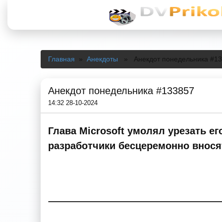
Главная
»
Анекдоты
» Анекдот понедельника #13
Анекдот понедельника #133857
14:32 28-10-2024
Глава Microsoft умолял урезать е
разработчики бесцеремонно вносят