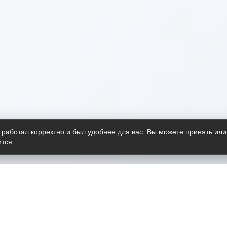
 работал корректно и был удобнее для вас. Вы можете принять или
тся.
Telegram-канал
О пр
Весь 
прило
Открыт
Проект