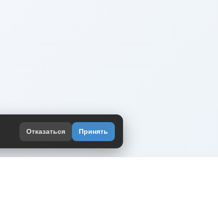
Отказаться
Принять
оекте
юмор интернета в одном месте — в
жении DVPrikol.
ь приложение
 работает на инфраструктуре Timeweb Cloud