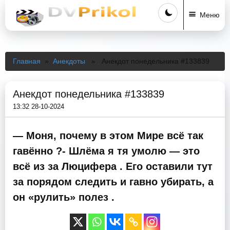
Меню
Главная
»
Анекдоты
» Анекдот понедельника #133839
Анекдот понедельника #133839
13:32 28-10-2024
— Моня, почему в этом Мире всё так
гавённо ?- Шлёма я тя умолю — это
всё из за Люцифера . Его оставили тут
за порядом следить и гавно убирать, а
он «рулить» полез .