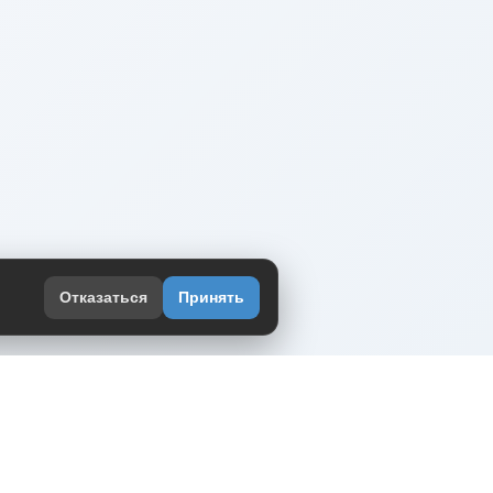
Отказаться
Принять
оекте
юмор интернета в одном месте — в
жении DVPrikol.
ь приложение
 работает на инфраструктуре Timeweb Cloud