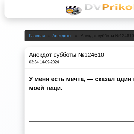
Главная
»
Анекдоты
» Анекдот субботы №124610
Анекдот субботы №124610
03:34 14-09-2024
У меня есть мечта, — сказал один 
моей тещи.