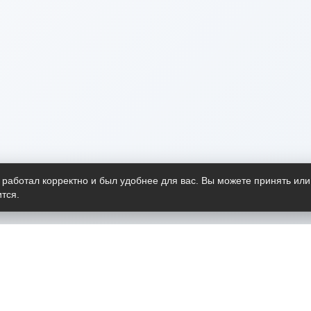
 работал корректно и был удобнее для вас. Вы можете принять или
тся.
Telegram-канал
О пр
Весь 
прило
Открыт
Проект