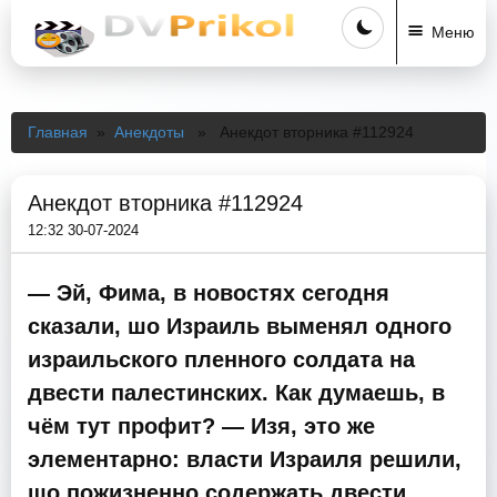
Меню
Главная
»
Анекдоты
» Анекдот вторника #112924
Анекдот вторника #112924
12:32 30-07-2024
— Эй, Фима, в новостях сегодня
сказали, шо Израиль выменял одного
израильского пленного солдата на
двести палестинских. Как думаешь, в
чём тут профит? — Изя, это же
элементарно: власти Израиля решили,
шо пожизненно содержать двести